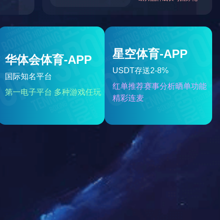
【返回列表】