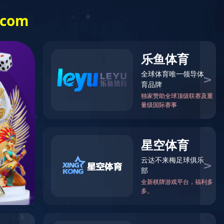
全国服务热线：
+18257789666
业生产各种型号及不锈钢、碳钢大口径原板法兰和水处理非标法兰、及锻