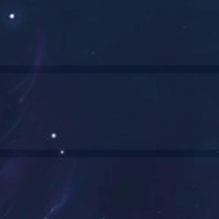
讯
产品展示
工程案例
资质荣誉
营销网络
产品展示