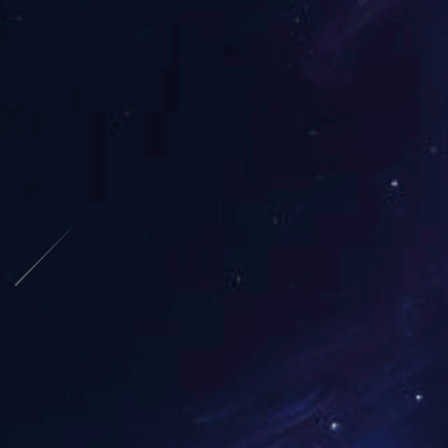
平焊法兰
温州标准人孔
标准不锈钢法兰
热销产品
平焊法兰
[2022/12/12]
平焊法兰
[2022/12/12]
平焊法兰