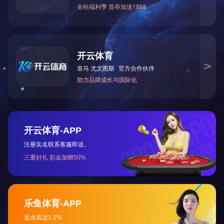
平焊法兰
温州标准人孔
标准不锈钢法兰
新闻资讯
不锈钢法兰除锈的工具都有哪些？
带颈中欧平台和带颈平焊法兰的区别
不锈钢法兰的衬环作用分析
不锈钢法兰多具有的侵蚀与金属性能
平焊法兰将可能再次面临政策真空期