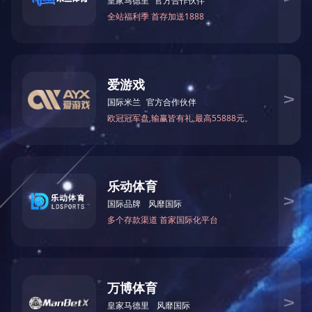
HG20592~20635-20
不锈钢法兰
化工、水力、石油、造纸
中欧平台
求关系。
今后我们将一如既往与新
带颈对焊美标法兰
大型换热器管板
快装法兰
人孔圈
容器法兰
容器管板法兰
八字法兰