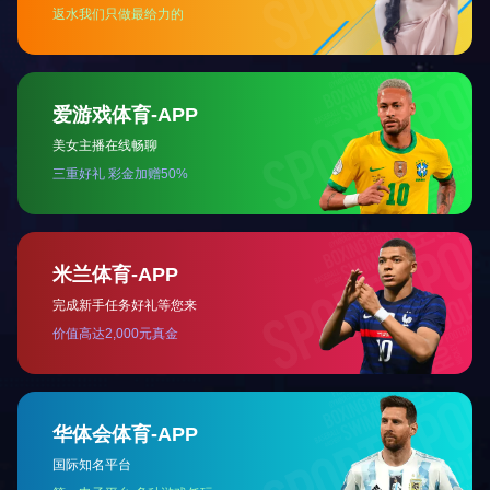
中欧平台
CONTACT US
（中国）
全国服务热线：
+18257789666
中欧平台
地址：温州经济技术开发区永强大
道1341号
联系人：18257789666（同微信）
联系人：13566276152（同微信）
网址：http://www.bireyselsaglik.com
友情链接:
网站首页
|
关于我们
|
新闻资讯
|
产品展示
|
工程案例
|