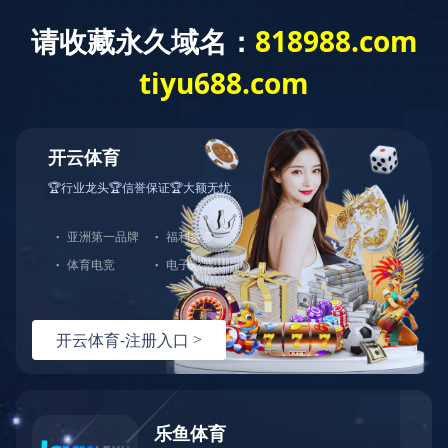
公告：
中欧平台(原温州经济技术开发区伟业法