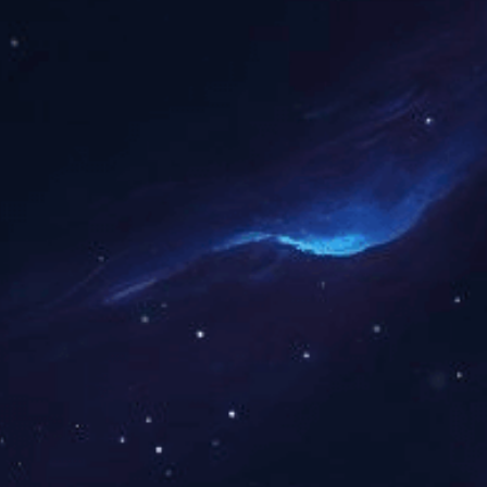
平焊法兰
温州标准人孔
标准不锈钢法兰
新闻资讯
..
不锈钢法兰除锈的工具都有哪些？
带颈中欧平台和带颈平焊法兰的区别
不锈钢法兰的衬环作用分析
不锈钢法兰多具有的侵蚀与金属性能
平焊法兰将可能再次面临政策真空期