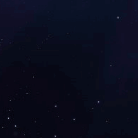
中欧平台
CONTACT US
（中国）
全国服务热线：
+18257789666
中欧平台
地址：温州经济技术开发区永强大
道1341号
联系人：18257789666（同微信）
联系人：13566276152（同微信）
网址：http://www.bireyselsaglik.com
友情链接:
网站首页
|
关于我们
|
新闻资讯
|