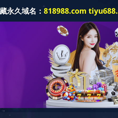
台(原温州经济技术开发区伟业法兰厂)是专业生产各种型号及不锈钢、