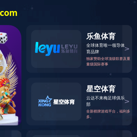
全国服务热线：
+18257789666
碳钢大口径原板法兰和水处理非标法兰、及锻打法兰、大口径法兰、原板法